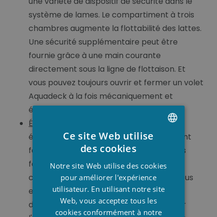
une variété de dispositif de sécurité dans le
système de lames. Le compartiment à trois
chambres augmente la flottabilité des lattes.
Une sécurité supplémentaire peut être
fournie grâce à une main courante
directement sous la ligne de flottaison. Et
vous pouvez toujours ouvrir et fermer un volet
Aquadeck à la fois mécaniquement et
électriquement.
Étanchéité automatisée
:
Une piscine
Ce site Web utilise
élégante grâce à Aquadeck les volets sont
DUTCH
des cookies
faits de lames de haute qualité. Les lames
FRENCH
forment un coffre-fort, élégant et une
Notre site Web utilise des cookies
ENGLISH
couverture durable pour votre bassin. Nous
pour améliorer l'expérience
utilisateur. En utilisant notre site
employons une méthode innovante
Web, vous acceptez tous les
d'étanchéité automatisée pour minimiser
cookies conformément à notre