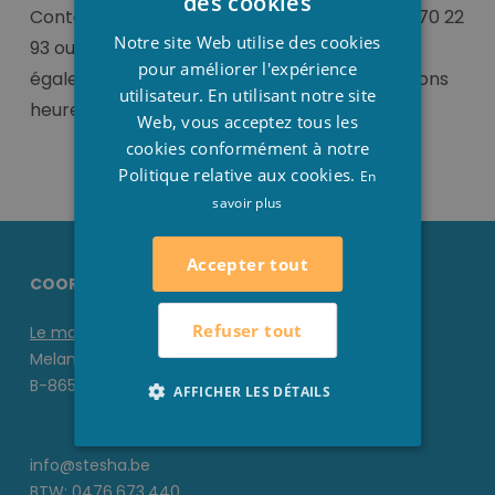
des cookies
Contactez-nous par téléphone au +32(0)51/70 22
FRENCH
Notre site Web utilise des cookies
93 ou par mail:
info@stesha.fr
, vous pouvez
ENGLISH
pour améliorer l'expérience
également passer à notre magasin, nous serons
utilisateur. En utilisant notre site
heureux de vous aider.
Web, vous acceptez tous les
cookies conformément à notre
Politique relative aux cookies.
En
savoir plus
Accepter tout
COORDONNÉES STESHA
Refuser tout
Le magasin
Melanedreef 6 D
B-8650 Houthulst
AFFICHER LES DÉTAILS
info@stesha.be
BTW: 0476.673.440