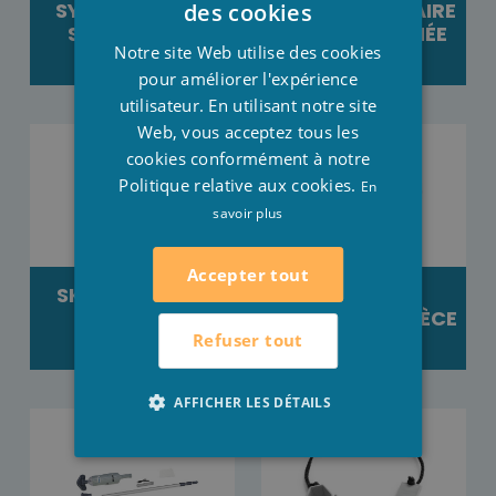
SYSTÈME D'EAU
PANNEAU SOLAIRE
des cookies
SALLÉE PIÈCE
PIÈCE DÉTACHÉE
FRENCH
Notre site Web utilise des cookies
DÉTACHÉE
ENGLISH
pour améliorer l'expérience
utilisateur. En utilisant notre site
Web, vous acceptez tous les
cookies conformément à notre
Politique relative aux cookies.
En
savoir plus
Accepter tout
SKIMMER PIÈCE
CHARIOT
DÉTACHÉE
ASPIRATEUR PIÈCE
DÉTACHÉE
Refuser tout
AFFICHER LES DÉTAILS