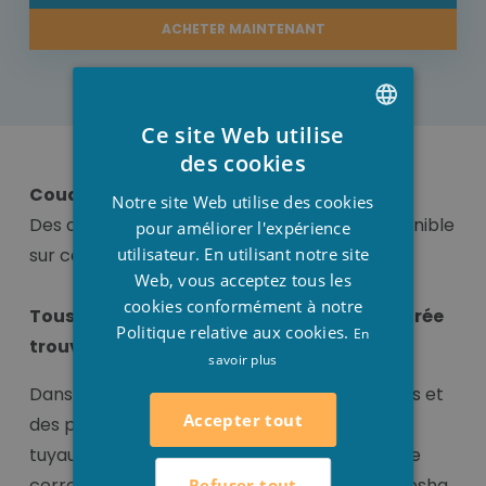
ACHETER MAINTENANT
Ce site Web utilise
DUTCH
des cookies
FRENCH
Coude en pvc
Notre site Web utilise des cookies
Des courbes en PVC de 90° ou 45° sont disponible
ENGLISH
pour améliorer l'expérience
utilisateur. En utilisant notre site
sur cette page
Web, vous acceptez tous les
cookies conformément à notre
Tous les raccords pour votre piscine intégrée
Politique relative aux cookies.
En
trouvez- vous ici !
savoir plus
Dans une piscine vous trouverez des raccords et
Accepter tout
des pièces pour raccorder correctement les
tuyaux de la piscine. Tous les liens pour le faire
correctement peuvent être trouvés chez Stesha
Refuser tout