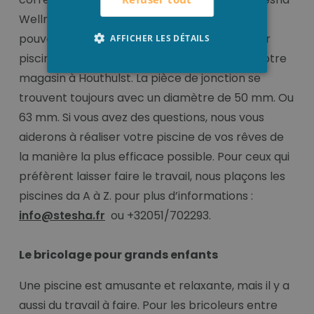
Wellness pour un prix très compétitif. Vous
pouvez trouver nos connecteurs en PVC pour
AFFICHER LES DÉTAILS
piscine sur notre boutique en ligne ou dans notre
magasin à Houthulst. La pièce de jonction se
trouvent toujours avec un diamètre de 50 mm. Ou
63 mm. Si vous avez des questions, nous vous
aiderons à réaliser votre piscine de vos rêves de
la manière la plus efficace possible. Pour ceux qui
préfèrent laisser faire le travail, nous plaçons les
piscines da A à Z. pour plus d’informations :
info@stesha.fr
ou +32051/702293.
Le bricolage pour grands enfants
Une piscine est amusante et relaxante, mais il y a
aussi du travail à faire. Pour les bricoleurs entre