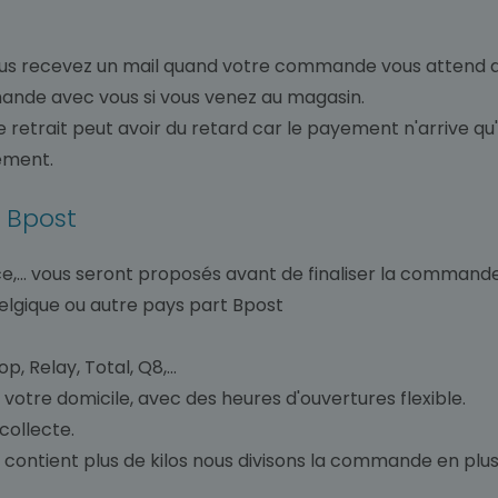
s recevez un mail quand votre commande vous attend d
mande avec vous si vous venez au magasin.
le retrait peut avoir du retard car le payement n'arrive q
ement.
r Bpost
ence,... vous seront proposés avant de finaliser la commande
belgique ou autre pays part Bpost
 Relay, Total, Q8,...
 votre domicile, avec des heures d'ouvertures flexible.
 collecte.
ontient plus de kilos nous divisons la commande en plusi