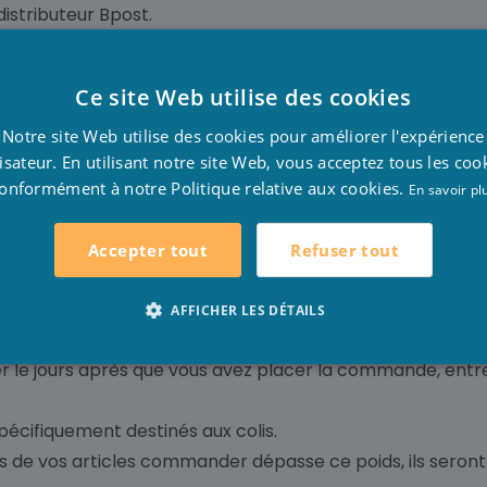
distributeur Bpost.
m x 31 cm x 69 cm.
 commande est disponible dans le point de collecte.
Ce site Web utilise des cookies
ous recevrez un rappel.
D
vous n'avez toujours pas retiré le colis.
Notre site Web utilise des cookies pour améliorer l'expérience
F
lisateur. En utilisant notre site Web, vous acceptez tous les coo
avec le suivi de Bpost, pour savoir chaque statut de la livr
onformément à notre Politique relative aux cookies.
E
En savoir pl
Refuser tout
Accepter tout
ou à l'adresse de livraison souhaitez par Bp
AFFICHER LES DÉTAILS
olis chaque jour.
rer le jours après que vous avez placer la commande, entr
 spécifiquement destinés aux colis.
ds de vos articles commander dépasse ce poids, ils seront r