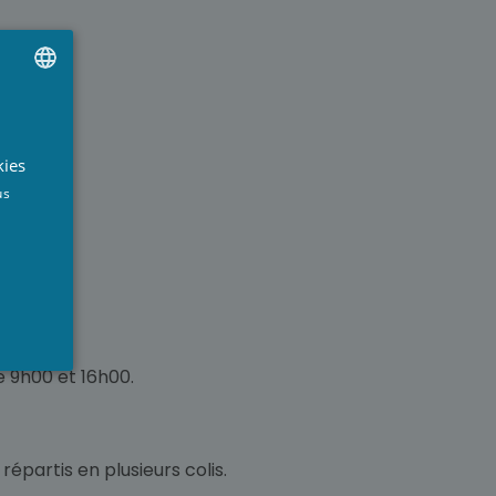
UTCH
RENCH
kies
aison:
NGLISH
us
ost.
e 9h00 et 16h00.
épartis en plusieurs colis.