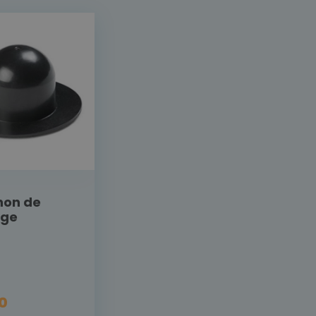
hon de
nge
20