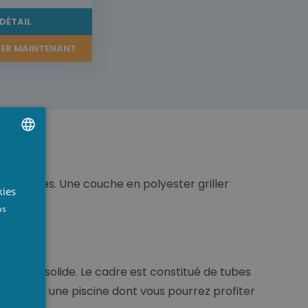
DÉTAIL
ER MAINTENANT
UTCH
 3 couches. Une couche en polyester griller
RENCH
kies
NGLISH
us
ent très solide. Le cadre est constitué de tubes
us achetez une piscine dont vous pourrez profiter