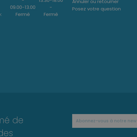
-
13:30
-
18:00
Annuler ou retourner
09.00
-
13.00
-
Posez votre question
:
Fermé
Fermé
rmé de
des