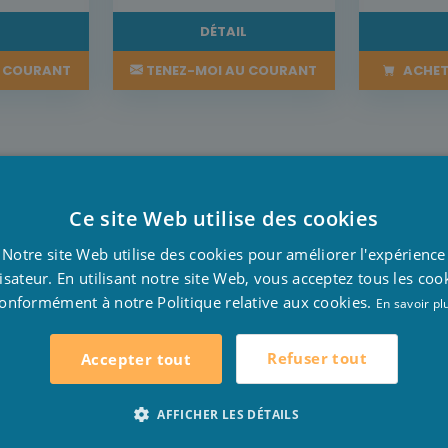
L
DÉTAIL
U COURANT
TENEZ-MOI AU COURANT
ACHET
Ce site Web utilise des cookies
D
Notre site Web utilise des cookies pour améliorer l'expérience
te qualité. Le liner de chaque Intex Small frame contient
F
lisateur. En utilisant notre site Web, vous acceptez tous les coo
deux côtés.
onformément à notre Politique relative aux cookies.
E
En savoir pl
Refuser tout
Accepter tout
ide, mais le cadre de cette piscine Small frame est égalem
AFFICHER LES DÉTAILS
 très solide et stable. Avec cette piscine Intex Small, vo