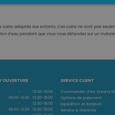
es coins adaptés aux enfants. Ces coins ne sont pas seulem
bidon d'eau pendant que vous vous détendez sur un matel
D'OUVERTURE
SERVICE CLIENT
-
13:30
-
18:00
Commander chez Stesha We
09.00
-
12.00
13:30
-
18:00
Options de paiement
-
13:30
-
18:00
Expédition et livraison
09.00
-
12.00
13:30
-
18:00
Service & Garantie