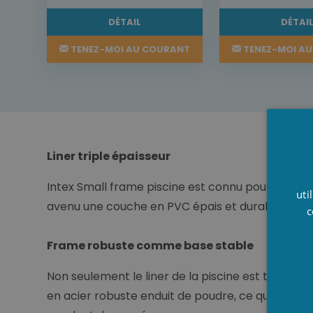
DÉTAIL
DÉTAI
TENEZ-MOI AU COURANT
TENEZ-MOI A
Liner triple épaisseur
Intex Small frame piscine est connu pour une hau
uti
avenu une couche en PVC épais et durables des 
c
Frame robuste comme base stable
Non seulement le liner de la piscine est très sol
en acier robuste enduit de poudre, ce qui le rend