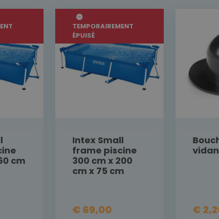
ENT
TEMPORAIREMENT
ÉPUISÉ
l
Intex Small
Bouc
cine
frame piscine
vida
160 cm
300 cm x 200
cm x 75 cm
€ 69,00
€ 2,