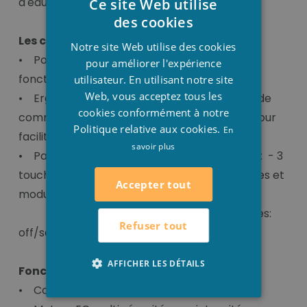
d'eau optimale.
Ce site Web utilise
DUTCH
des cookies
FRENCH
Les caractéristiques:
Notre site Web utilise des cookies
• Pompe économe au débit adaptable en
ENGLISH
pour améliorer l'expérience
fonction des besoins.
utilisateur. En utilisant notre site
Web, vous acceptez tous les
• Ergonomie: la pompe comprend un pavé de
cookies conformément à notre
commande et un affichage numérique LED pour
Politique relative aux cookies.
En
faciliter la programmation et le contrôle.
savoir plus
• Pavé numérique à 5 touches sur la pompe: - 3
touches: réglage des vitesses pré enregistrées et
Accepter tout
modulables.
- 2 touches:
Refuser tout
off/set.
AFFICHER LES DÉTAILS
Fonctions:
• Contrôle et réglage facilités sur la pompe.