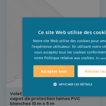
Ce site Web utilise des cook
Notre site Web utilise des cookies pour am
l'expérience utilisateur. En utilisant notre s
vous acceptez tous les cookies conformé
notre Politique relative aux cookies.
En savo
Refuser to
Accepter tout
AFFICHER LES DÉTAILS
Volet Aquadeck moteur externe avec
capot de protection lames PVC
blanches 10 m x 5 m