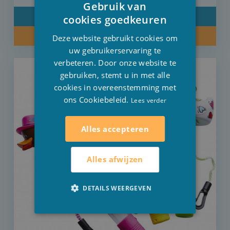
Gebruik van
DUTCH
DETAIL
cookies goedkeuren
FRENCH
KOOP NU
Deze website gebruikt cookies om
ENGLISH
uw gebruikerservaring te
verbeteren. Door onze website te
gebruiken, stemt u in met alle
cookies in overeenstemming met
ons Cookiebeleid.
Lees verder
Alles accepteren
Alles afwijzen
DETAILS WEERGEVEN