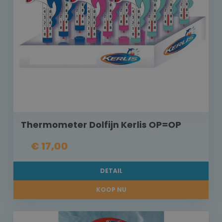
Thermometer Dolfijn Kerlis OP=OP
€ 17,00
DETAIL
KOOP NU