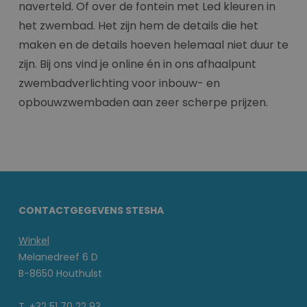
naverteld. Of over de fontein met Led kleuren in
het zwembad. Het zijn hem de details die het
maken en de details hoeven helemaal niet duur te
zijn. Bij ons vind je online én in ons afhaalpunt
zwembadverlichting voor inbouw- en
opbouwzwembaden aan zeer scherpe prijzen.
CONTACTGEGEVENS STESHA
Winkel
Melanedreef 6 D
B-8650 Houthulst
T. +32 51 70 22 93