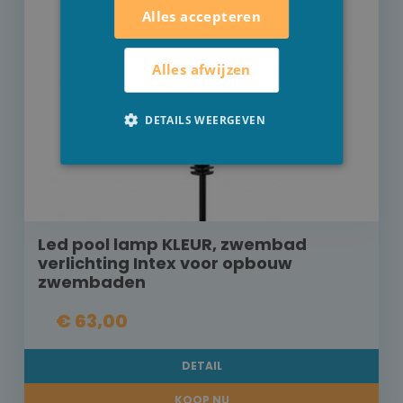
Alles accepteren
Alles afwijzen
DETAILS WEERGEVEN
Led pool lamp KLEUR, zwembad
verlichting Intex voor opbouw
zwembaden
€ 63,00
DETAIL
KOOP NU