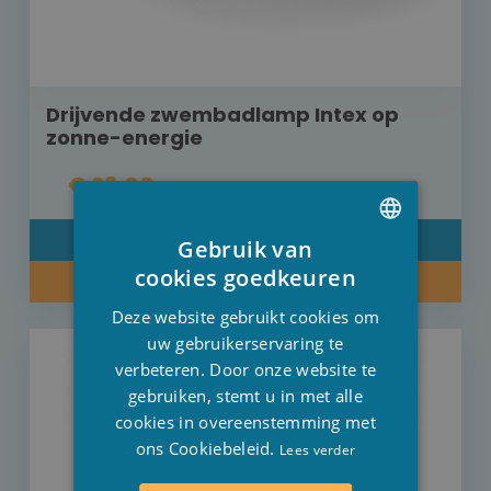
Drijvende zwembadlamp Intex op
zonne-energie
€ 23,00
DETAIL
Gebruik van
DUTCH
cookies goedkeuren
KOOP NU
FRENCH
Deze website gebruikt cookies om
ENGLISH
uw gebruikerservaring te
verbeteren. Door onze website te
gebruiken, stemt u in met alle
cookies in overeenstemming met
ons Cookiebeleid.
Lees verder