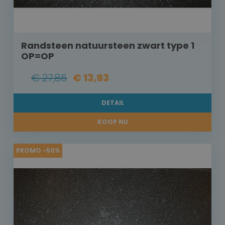
Randsteen natuursteen zwart type 1
OP=OP
€ 27,85
€ 13,93
DETAIL
KOOP NU
PROMO -50%