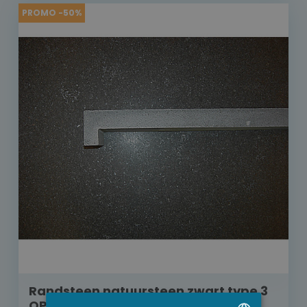
PROMO -50%
Randsteen natuursteen zwart type 3
OP=OP