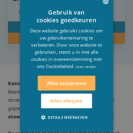
€ 63,60
€ 31,80
Gebruik van
DUTCH
cookies goedkeuren
FRENCH
DETAIL
Deze website gebruikt cookies om
ENGLISH
uw gebruikerservaring te
KOOP NU
verbeteren. Door onze website te
gebruiken, stemt u in met alle
cookies in overeenstemming met
ons Cookiebeleid.
Lees verder
Alles accepteren
Randsteen natuursteen zwart
Basalt met een grijs zwarte kleur en kleine
donkerdere vlekken waarin geronde of ronde
Alles afwijzen
grijze mineralen kunnen herkend worden.
De
steen is compact en vertoont geen poriën.
DETAILS WEERGEVEN