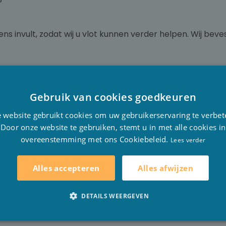
ns invult, zodat wij u vlot kunnen verder helpen. Wij bev
Gebruik van cookies goedkeuren
D
jaar fabrieksgarantie, indien anders wordt dit steeds ve
 website gebruikt cookies om uw gebruikerservaring te verbet
ontact op met Stesha Wellness zodat de medewerkers u d
F
Door onze website te gebruiken, stemt u in met alle cookies in
 Als de goederen voor reparatie naar ons moeten worden g
overeenstemming met ons Cookiebeleid.
E
Lees verder
 reparatie alsook de daarbij horende transportkosten zijn 
l dit door een gelijkwaardig artikel worden vervangen.
Alles afwijzen
Alles accepteren
 er
opzettelijk
schade werd toegebracht of als het product z
DETAILS WEERGEVEN
jtage.