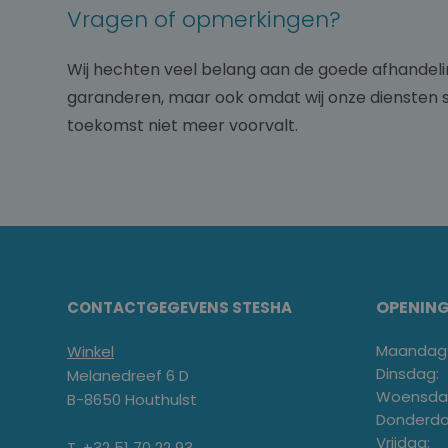
Vragen of opmerkingen?
Wij hechten veel belang aan de goede afhandeli
garanderen, maar ook omdat wij onze diensten s
toekomst niet meer voorvalt.
OPENIN
CONTACTGEGEVENS STESHA
Maandag
Winkel
Dinsdag:
Melanedreef 6 D
Woensda
B-8650 Houthulst
Donderda
Vrijdag:
T. +32 51 70 22 93