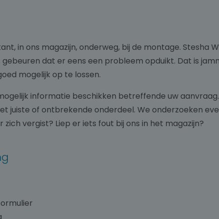
rikant, in ons magazijn, onderweg, bij de montage. Stesha 
euren dat er eens een probleem opduikt. Dat is jammer, m
oed mogelijk op te lossen.
 mogelijk informatie beschikken betreffende uw aanvraag
het juiste of ontbrekende onderdeel. We onderzoeken evene
ich vergist? Liep er iets fout bij ons in het magazijn?
ing
formulier
g