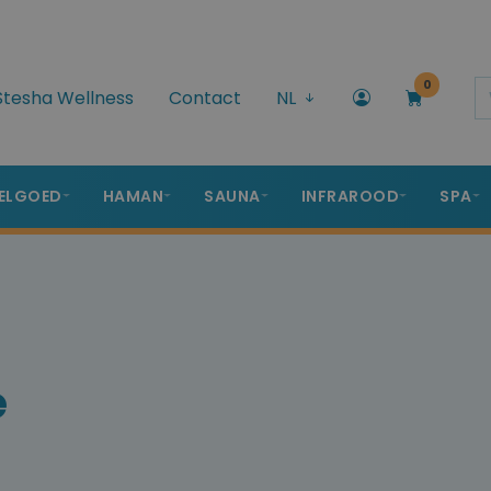
0
Stesha Wellness
Contact
NL
ELGOED
HAMAN
SAUNA
INFRAROOD
SPA
e