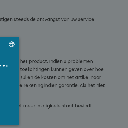
estigen steeds de ontvangst van uw service-
UTCH
rmeld bij het product. Indien u problemen
eren.
e nodige toelichtingen kunnen geven over hoe
RENCH
estuurd zullen de kosten om het artikel naar
NGLISH
voor onze rekening indien garantie. Als het niet
ich niet meer in originele staat bevindt.