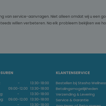
ng van service-aanvragen. Niet alleen omdat wij u een go
teeds willen verbeteren. Na elk probleem bekijken we ho
GSUREN
KLANTENSERVICE
:
-
13:30
-
18:00
Bestellen bij Stesha Wellnes
09.00
-
12.00
13:30
-
18:00
Betalingsmogelijkheden
g:
-
13:30
-
18:00
Verzending & Levering
g:
09.00
-
12.00
13:30
-
18:00
Service & Garantie
-
13:30
-
18:00
Annuleren of Retourneren