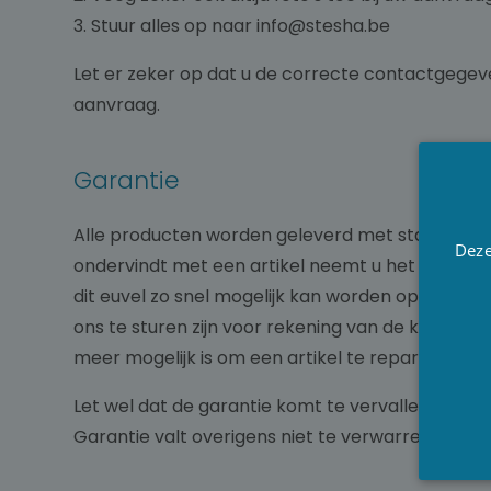
3. Stuur alles op naar info@stesha.be
Let er zeker op dat u de correcte contactgegeve
aanvraag.
Garantie
Alle producten worden geleverd met standaard 2 
Deze
ondervindt met een artikel neemt u het best c
dit euvel zo snel mogelijk kan worden opgelost.
ons te sturen zijn voor rekening van de klant. De
meer mogelijk is om een artikel te repareren, za
Let wel dat de garantie komt te vervallen indien
Garantie valt overigens niet te verwarren met sli