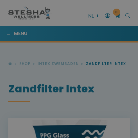
0
NL
MENU
SHOP
INTEX ZWEMBADEN
ZANDFILTER INTEX
Zandfilter Intex