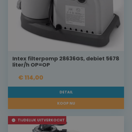
Intex filterpomp 28636GS, debiet 5678
liter/h OP=OP
€ 114,00
DETAIL
KOOP NU
TIJDELIJK UITVERKOCHT