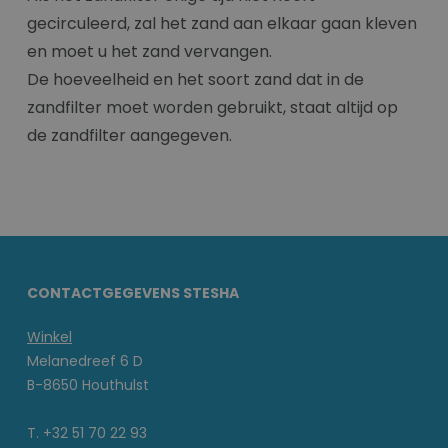
gecirculeerd, zal het zand aan elkaar gaan kleven
en moet u het zand vervangen.
De hoeveelheid en het soort zand dat in de
zandfilter moet worden gebruikt, staat altijd op
de zandfilter aangegeven.
CONTACTGEGEVENS STESHA
Winkel
Melanedreef 6 D
B-8650 Houthulst
T. +32 51 70 22 93