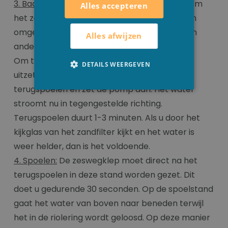
3. Backwash
: 'het water terugspoelen'. Dit is om
Alles accepteren
het zandfilter te reinigen. Het water gaat er in
omgekeerde richting uit (naar het riool of een
Alles afwijzen
andere plaats).
Om terug te spoelen, moet u eerst de pomp
DETAILS WEERGEVEN
uitzetten! Zet dan eerst de 6-wegklep op
terugspoelen en zet de pomp aan. Het water
stroomt nu in tegengestelde richting.
Terugspoelen duurt 1-3 minuten. Als u door het
kijkglas van het zandfilter kijkt en het water is
weer helder, dan is het voldoende.
4. Spoelen:
De zeswegklep moet direct na het
terugspoelen in deze stand worden gezet. Dit
doet u gedurende 30 seconden. Op de spoelstand
gaat het water van boven naar beneden terwijl
het in de riolering wordt geloosd. Op deze manier