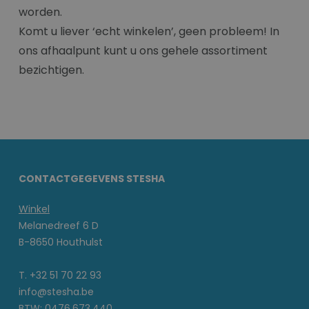
worden.
Komt u liever ‘echt winkelen’, geen probleem! In
ons afhaalpunt kunt u ons gehele assortiment
bezichtigen.
CONTACTGEGEVENS STESHA
Winkel
Melanedreef 6 D
B-8650 Houthulst
T. +32 51 70 22 93
info@stesha.be
BTW: 0476.673.440