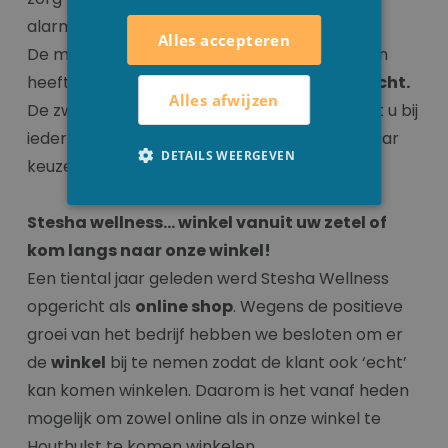
alarmsystemen kunt u ook bij ons vinden.
Alles accepteren
De mooie ronde afwerking van de randstenen
heeft het zwembad een
mooi elegant uitzicht.
Alles afwijzen
De zwembad randstenen zijn zo gemaakt dat u bij
iedere vorm van zwembad een randsteen naar
DETAILS WEERGEVEN
keuze kan gebruiken.
Stesha wellness… winkel vanuit uw zetel of
kom langs naar onze winkel!
Een tiental jaar geleden werd Stesha Wellness
opgericht als
online shop
. Wegens de positieve
groei van het bedrijf hebben we besloten om er
de
winkel
bij te nemen zodat de klant ook ‘echt’
kan komen winkelen. Daarom is het vanaf heden
mogelijk om zowel online als in onze winkel te
Houthulst te komen winkelen.